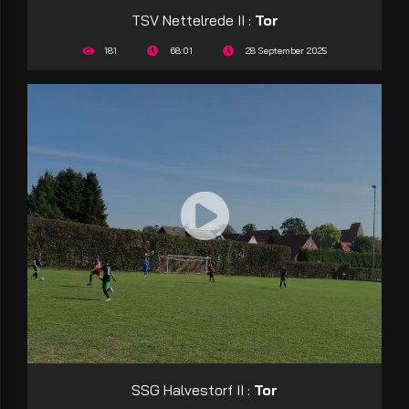
TSV Nettelrede II :
Tor
181
68:01
28 September 2025
SSG Halvestorf II :
Tor