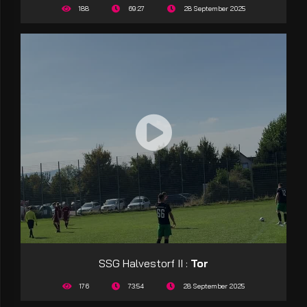
188
69:27
28 September 2025
SSG Halvestorf II :
Tor
176
73:54
28 September 2025