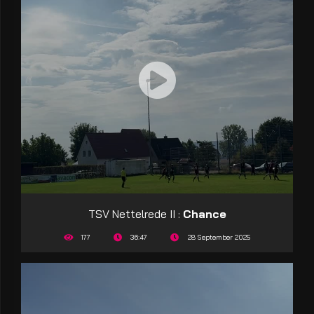
TSV Nettelrede II :
Chance
177
36:47
28 September 2025