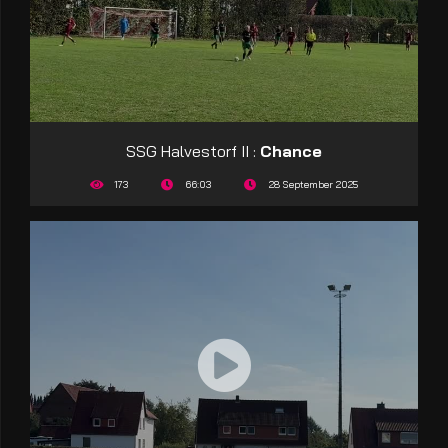
SSG Halvestorf II :
Chance
173
66:03
28 September 2025