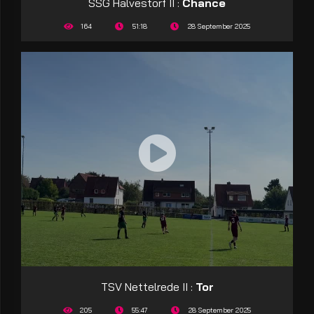
SSG Halvestorf II :
Chance
164
51:18
28 September 2025
TSV Nettelrede II :
Tor
205
55:47
28 September 2025