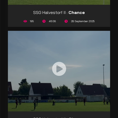
SSG Halvestorf II :
Chance
195
46:08
28 September 2025