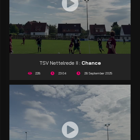
TSV Nettelrede II :
Chance
228
23:04
28 September 2025