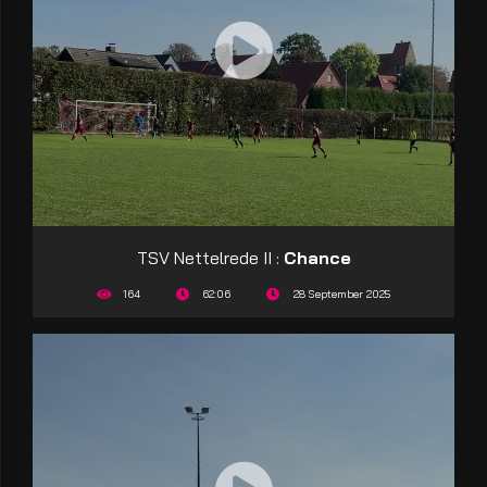
TSV Nettelrede II :
Chance
164
62:06
28 September 2025