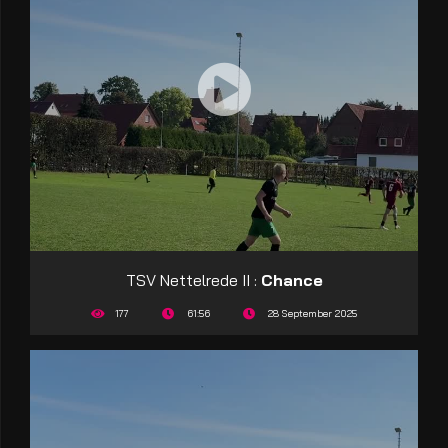
TSV Nettelrede II :
Chance
177
61:56
28 September 2025