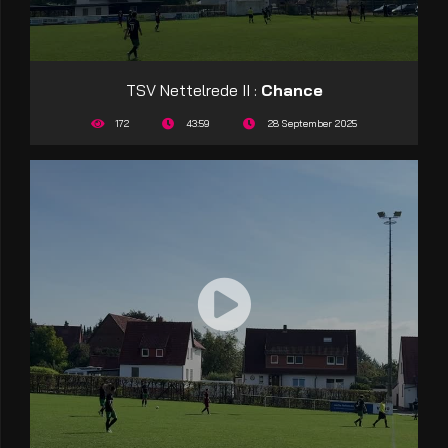
TSV Nettelrede II :
Chance
172
43:59
28 September 2025