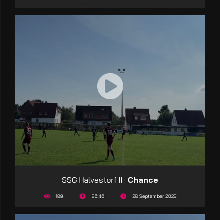
SSG Halvestorf II :
Chance
189
56:46
28 September 2025