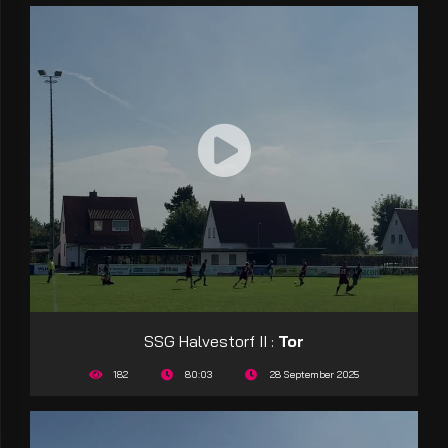
SSG Halvestorf II :
Tor
182
80:03
28 September 2025