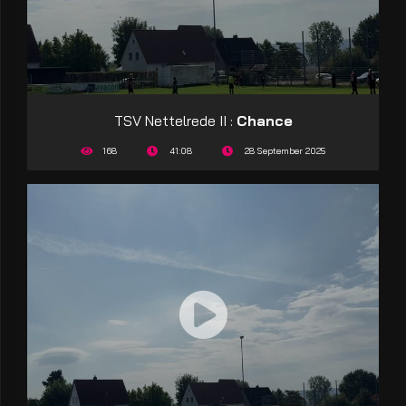
TSV Nettelrede II :
Chance
168
41:08
28 September 2025