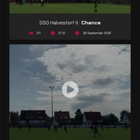
SSG Halvestorf II :
Chance
211
27:12
28 September 2025