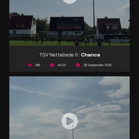
TSV Nettelrede II :
Chance
168
40:24
28 September 2025