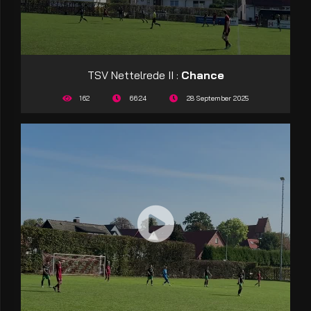
TSV Nettelrede II :
Chance
162
66:24
28 September 2025