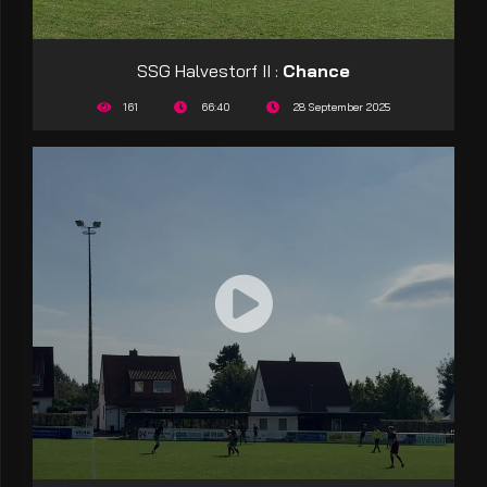
SSG Halvestorf II :
Chance
161
66:40
28 September 2025