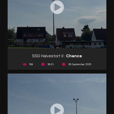
SSG Halvestorf II :
Chance
189
39:01
28 September 2025