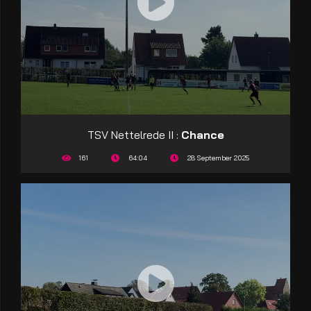
TSV Nettelrede II :
Chance
161
64:04
28 September 2025