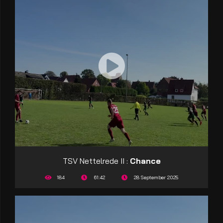
TSV Nettelrede II :
Chance
184
61:42
28 September 2025