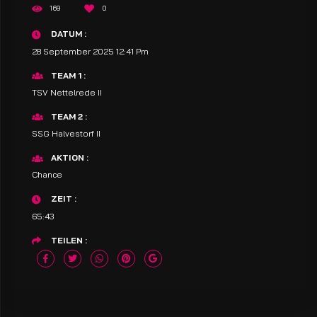
169
0
DATUM
28 September 2025 12:41 Pm
TEAM 1
TSV Nettelrede II
TEAM 2
SSG Halvestorf II
AKTION
Chance
ZEIT
65:43
TEILEN