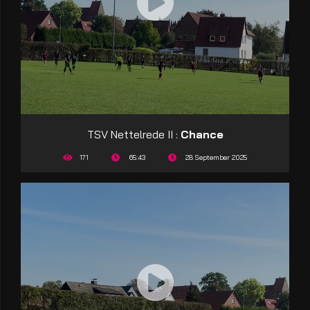
TSV Nettelrede II :
Chance
171
65:43
28 September 2025