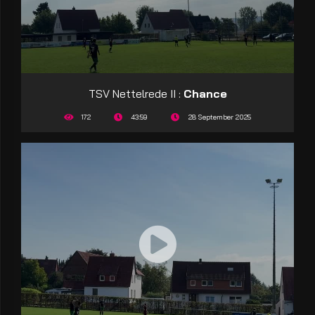
TSV Nettelrede II :
Chance
172
43:59
28 September 2025