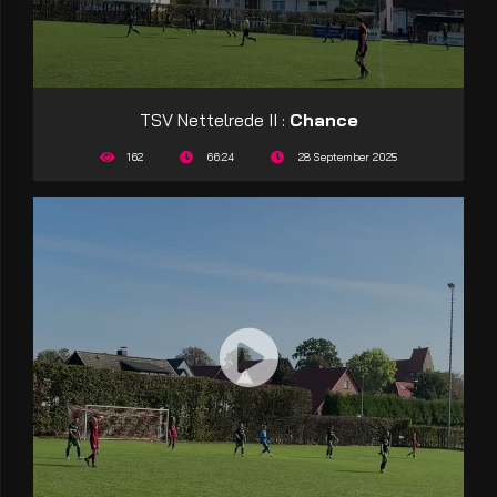
TSV Nettelrede II :
Chance
162
66:24
28 September 2025