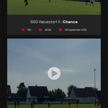
SSG Halvestorf II :
Chance
195
46:08
28 September 2025