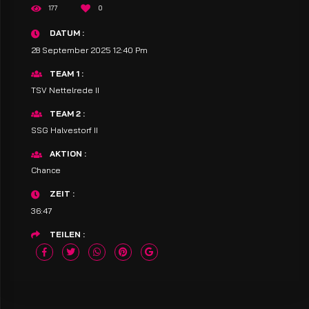
177
0
DATUM
28 September 2025 12:40 Pm
TEAM 1
TSV Nettelrede II
TEAM 2
SSG Halvestorf II
AKTION
Chance
ZEIT
36:47
TEILEN