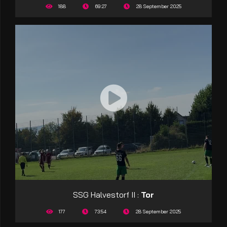
188
69:27
28 September 2025
SSG Halvestorf II :
Tor
177
73:54
28 September 2025