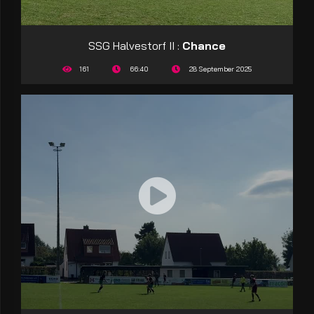
SSG Halvestorf II :
Chance
161
66:40
28 September 2025