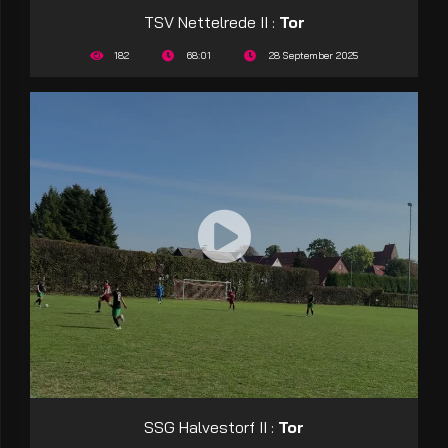
TSV Nettelrede II :
Tor
182
68:01
28 September 2025
SSG Halvestorf II :
Tor