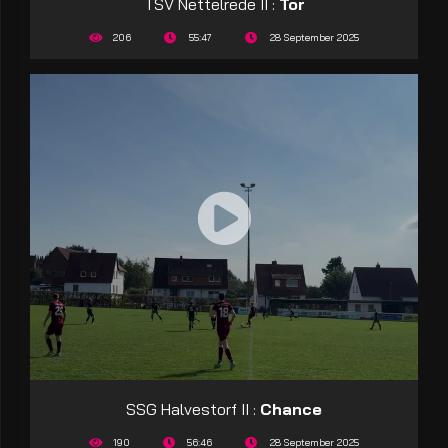
TSV Nettelrede II :
Tor
206
55:47
28 September 2025
SSG Halvestorf II :
Chance
190
56:46
28 September 2025