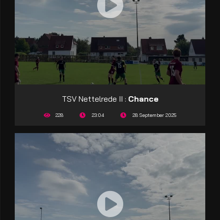
TSV Nettelrede II :
Chance
228
23:04
28 September 2025