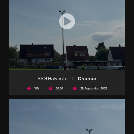
SSG Halvestorf II :
Chance
189
39:01
28 September 2025