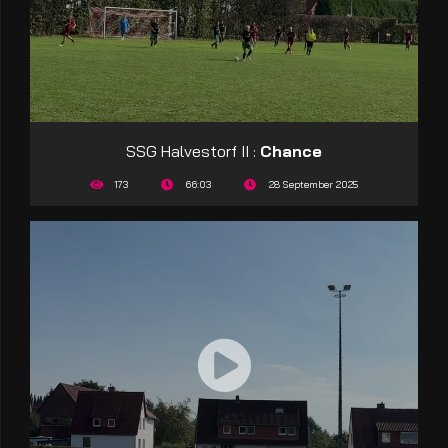
SSG Halvestorf II :
Chance
173
66:03
28 September 2025