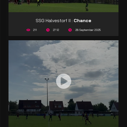
SSG Halvestorf II :
Chance
211
27:12
28 September 2025