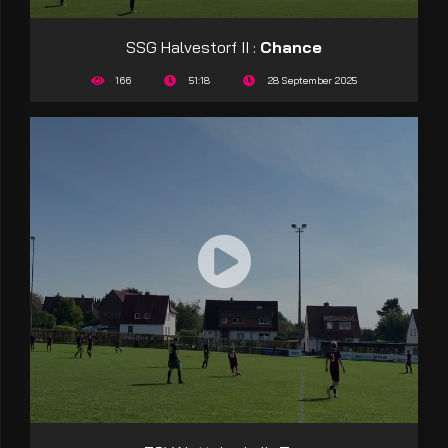
SSG Halvestorf II :
Chance
166
51:18
28 September 2025