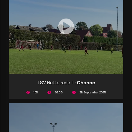
TSV Nettelrede II :
Chance
165
62:06
28 September 2025