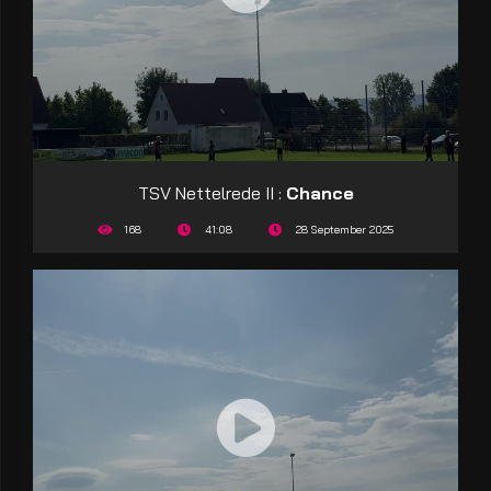
TSV Nettelrede II :
Chance
168
41:08
28 September 2025