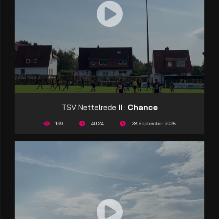
TSV Nettelrede II :
Chance
169
40:24
28 September 2025