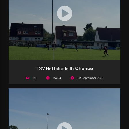
TSV Nettelrede II :
Chance
161
64:04
28 September 2025