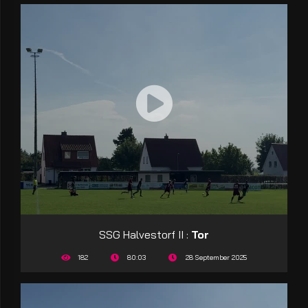
SSG Halvestorf II :
Tor
182
80:03
28 September 2025