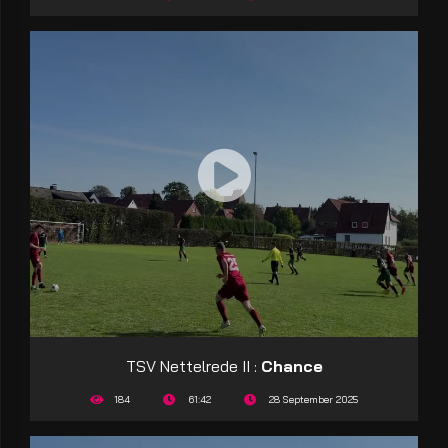
TSV Nettelrede II :
Chance
184
61:42
28 September 2025