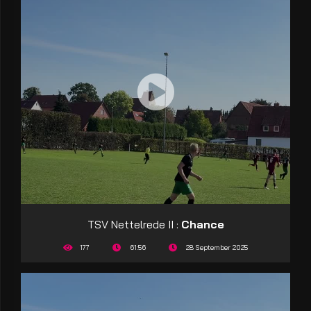
TSV Nettelrede II :
Chance
177
61:56
28 September 2025