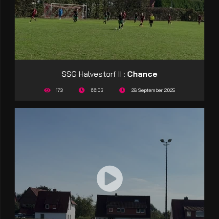
SSG Halvestorf II :
Chance
173
66:03
28 September 2025