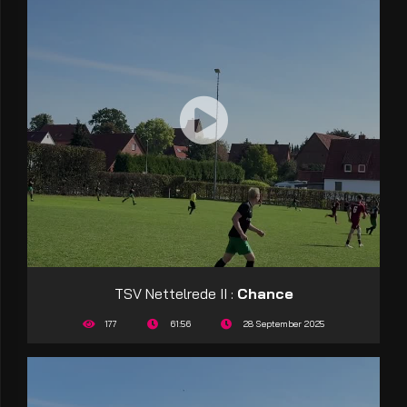
TSV Nettelrede II :
Chance
177
61:56
28 September 2025