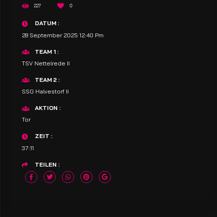
227
0
DATUM
28 September 2025 12:40 Pm
TEAM 1
TSV Nettelrede II
TEAM 2
SSG Halvestorf II
AKTION
Tor
ZEIT
37:11
TEILEN