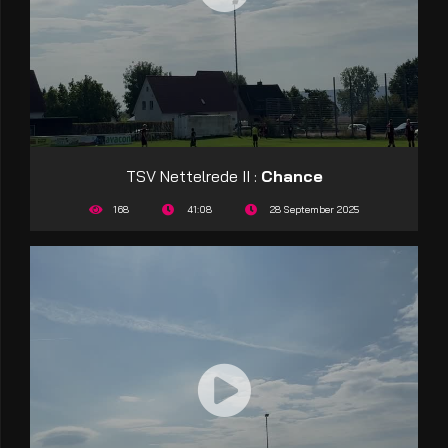
TSV Nettelrede II :
Chance
168
41:08
28 September 2025