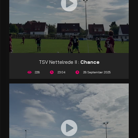
TSV Nettelrede II :
Chance
228
23:04
28 September 2025