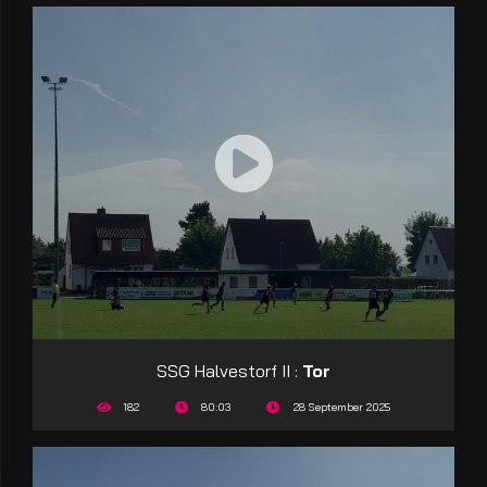
SSG Halvestorf II :
Tor
182
80:03
28 September 2025