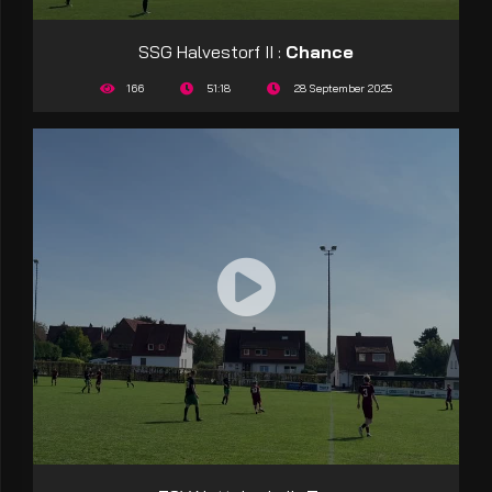
SSG Halvestorf II :
Chance
166
51:18
28 September 2025