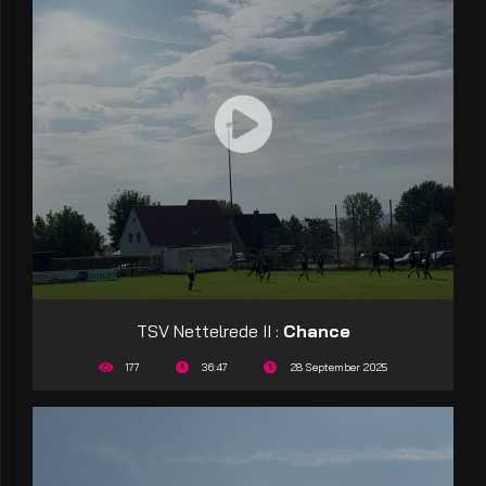
TSV Nettelrede II :
Chance
177
36:47
28 September 2025