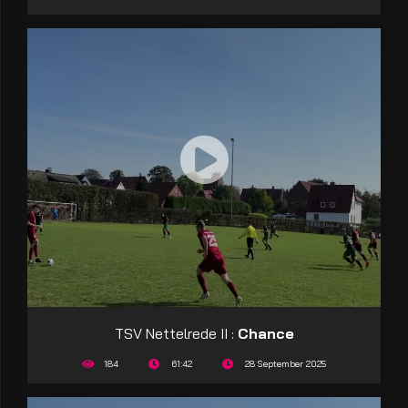
TSV Nettelrede II :
Chance
184
61:42
28 September 2025