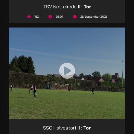
TSV Nettelrede II :
Tor
182
68:01
28 September 2025
SSG Halvestorf II :
Tor