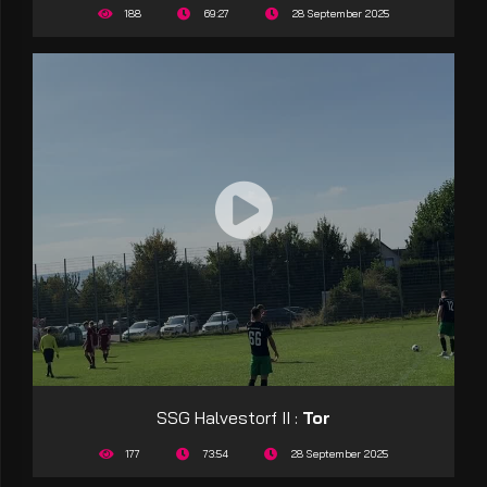
188
69:27
28 September 2025
SSG Halvestorf II :
Tor
177
73:54
28 September 2025