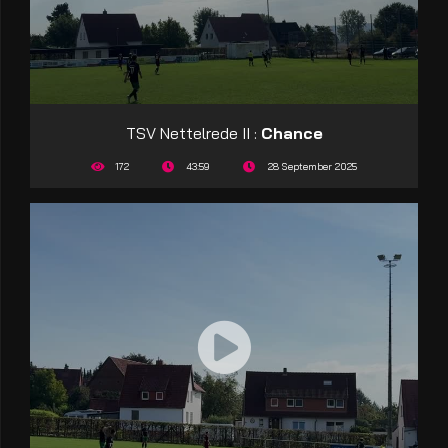
TSV Nettelrede II :
Chance
172
43:59
28 September 2025