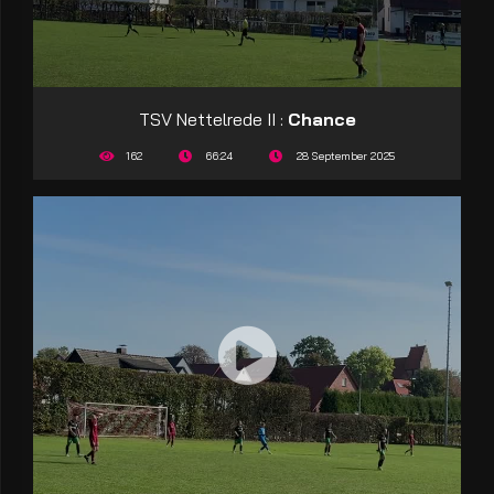
TSV Nettelrede II :
Chance
162
66:24
28 September 2025