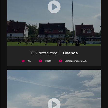
TSV Nettelrede II :
Chance
169
40:24
28 September 2025