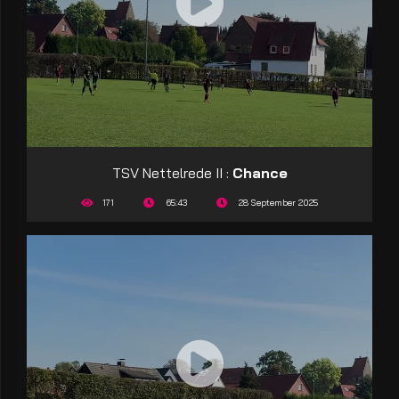
TSV Nettelrede II :
Chance
171
65:43
28 September 2025