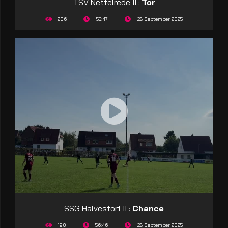
TSV Nettelrede II :
Tor
206
55:47
28 September 2025
SSG Halvestorf II :
Chance
190
56:46
28 September 2025