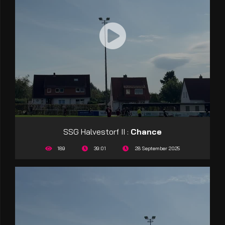
SSG Halvestorf II :
Chance
189
39:01
28 September 2025