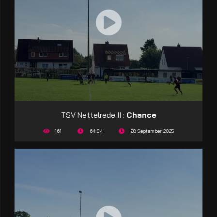
TSV Nettelrede II :
Chance
161
64:04
28 September 2025