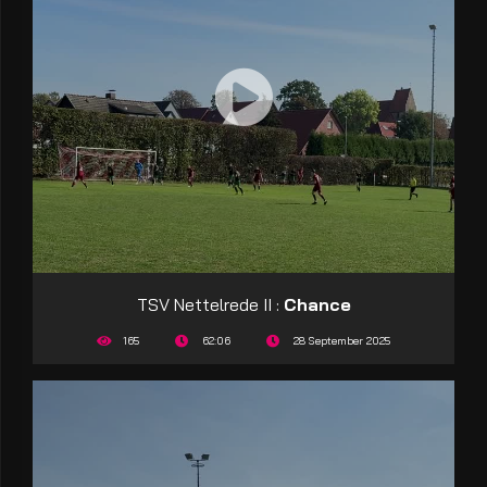
TSV Nettelrede II :
Chance
165
62:06
28 September 2025