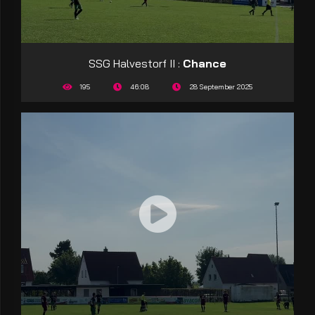
SSG Halvestorf II :
Chance
195
46:08
28 September 2025