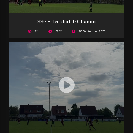
SSG Halvestorf II :
Chance
211
27:12
28 September 2025