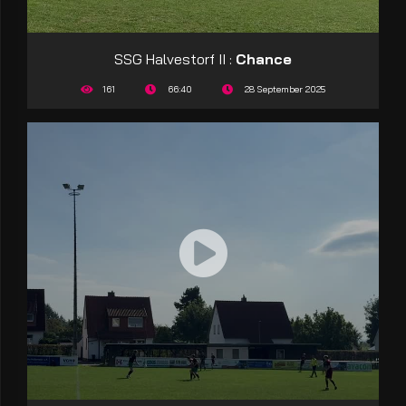
SSG Halvestorf II :
Chance
161
66:40
28 September 2025