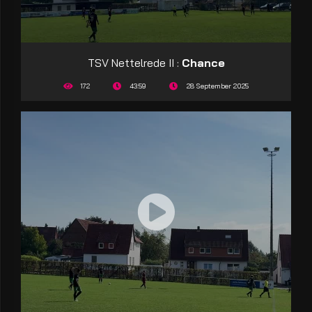
TSV Nettelrede II :
Chance
172
43:59
28 September 2025