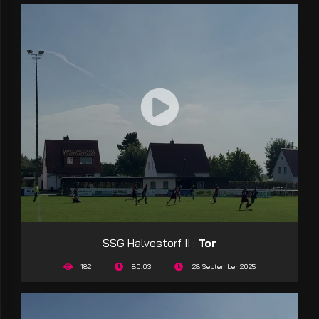
SSG Halvestorf II :
Tor
182
80:03
28 September 2025