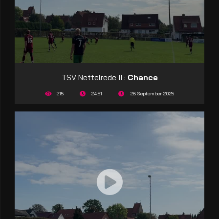
TSV Nettelrede II :
Chance
215
24:51
28 September 2025