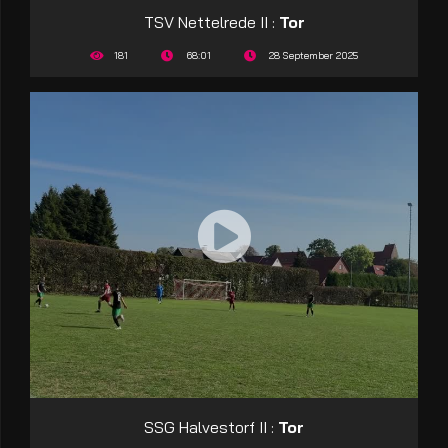
TSV Nettelrede II :
Tor
181
68:01
28 September 2025
SSG Halvestorf II :
Tor