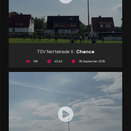
TSV Nettelrede II :
Chance
168
40:24
28 September 2025