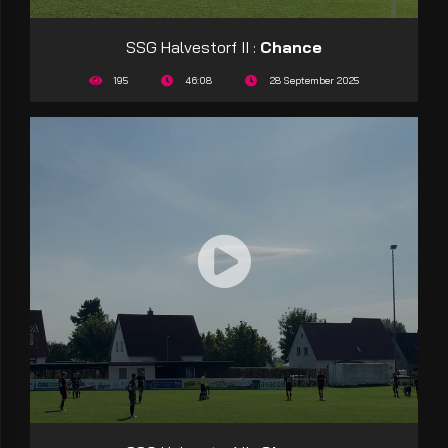
SSG Halvestorf II :
Chance
195
46:08
28 September 2025