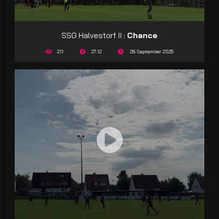
SSG Halvestorf II :
Chance
211
27:12
28 September 2025