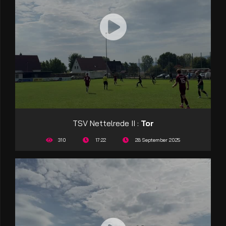
TSV Nettelrede II :
Tor
310
17:22
28 September 2025