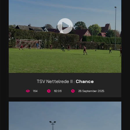
TSV Nettelrede II :
Chance
164
62:06
28 September 2025