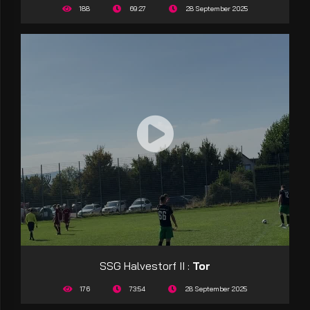
188
69:27
28 September 2025
SSG Halvestorf II :
Tor
176
73:54
28 September 2025