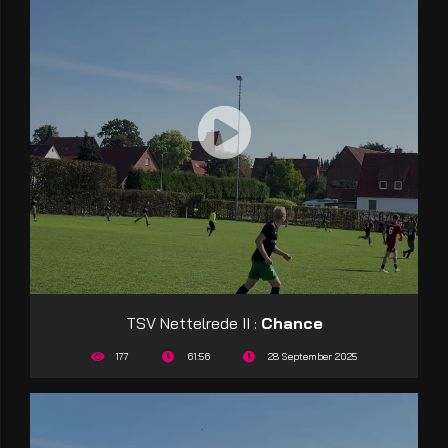
TSV Nettelrede II :
Chance
177
61:56
28 September 2025