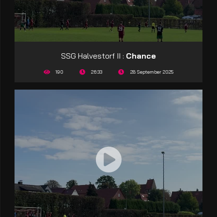
SSG Halvestorf II :
Chance
190
26:33
28 September 2025