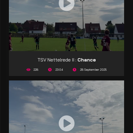
TSV Nettelrede II :
Chance
228
23:04
28 September 2025