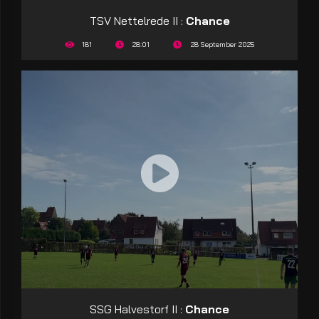
TSV Nettelrede II :
Chance
181
28:01
28 September 2025
SSG Halvestorf II :
Chance