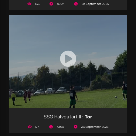
188
69:27
28 September 2025
SSG Halvestorf II :
Tor
177
73:54
28 September 2025