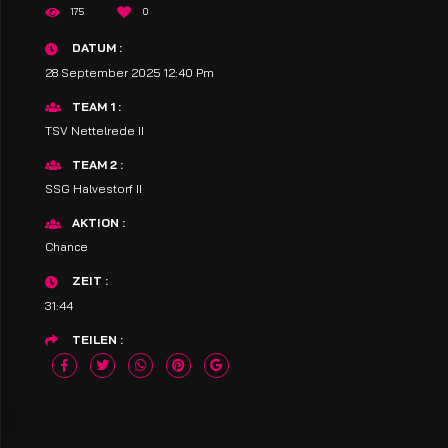
175
0
DATUM
28 September 2025 12:40 Pm
TEAM 1
TSV Nettelrede II
TEAM 2
SSG Halvestorf II
AKTION
Chance
ZEIT
31:44
TEILEN