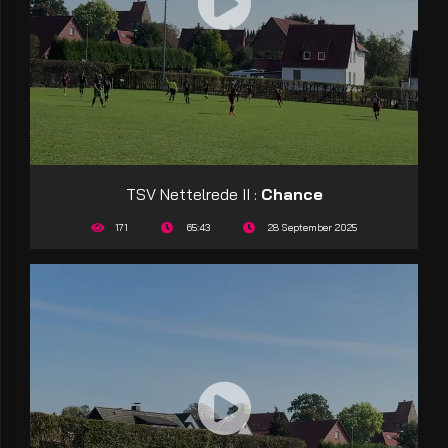
TSV Nettelrede II :
Chance
171
65:43
28 September 2025