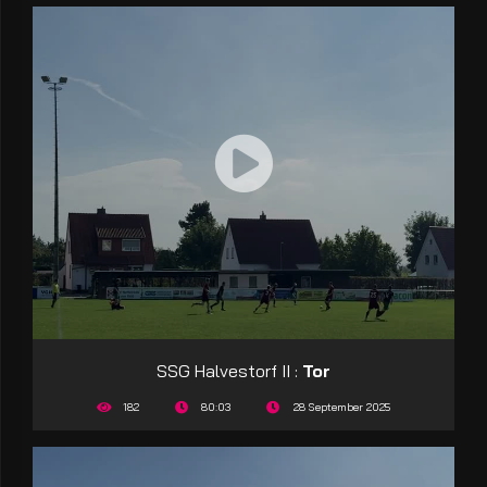
SSG Halvestorf II :
Tor
182
80:03
28 September 2025