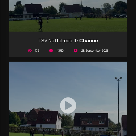
TSV Nettelrede II :
Chance
172
43:59
28 September 2025