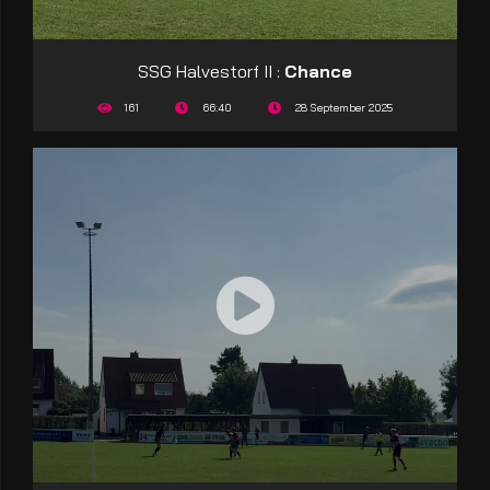
SSG Halvestorf II :
Chance
161
66:40
28 September 2025