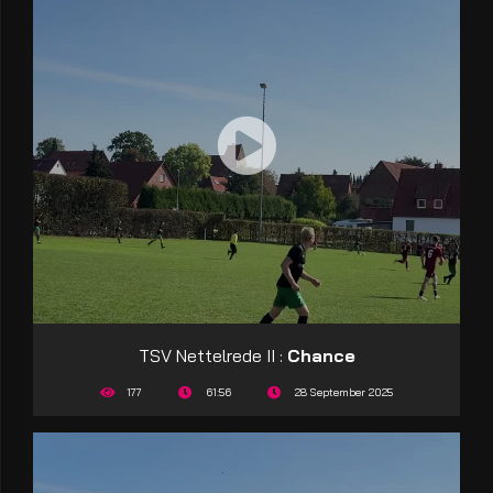
TSV Nettelrede II :
Chance
177
61:56
28 September 2025