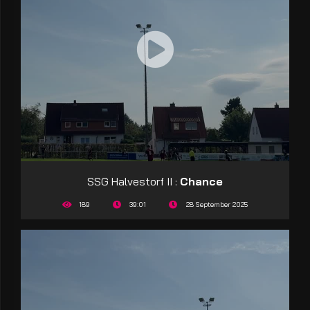
SSG Halvestorf II :
Chance
189
39:01
28 September 2025