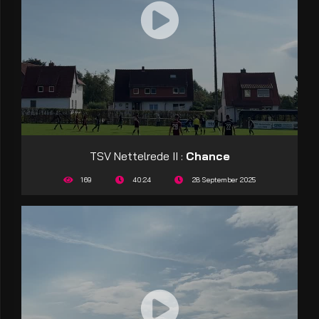
TSV Nettelrede II :
Chance
169
40:24
28 September 2025