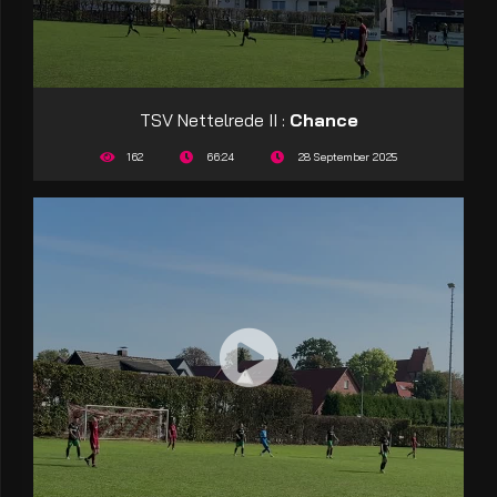
TSV Nettelrede II :
Chance
162
66:24
28 September 2025