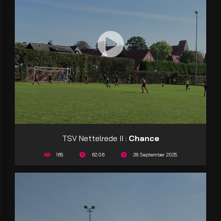
TSV Nettelrede II :
Chance
165
62:06
28 September 2025