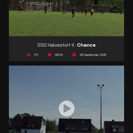
SSG Halvestorf II :
Chance
173
66:03
28 September 2025