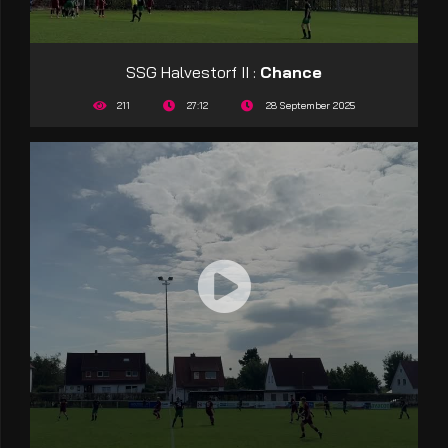
SSG Halvestorf II :
Chance
211
27:12
28 September 2025