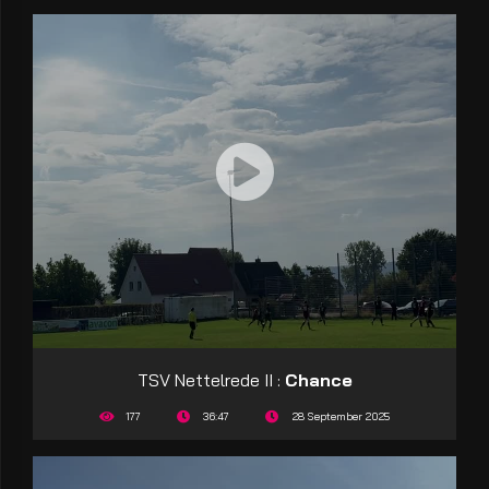
TSV Nettelrede II :
Chance
177
36:47
28 September 2025