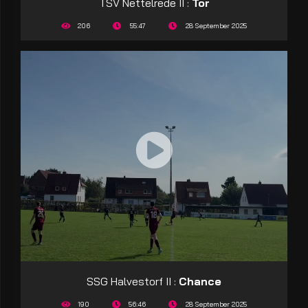
TSV Nettelrede II :
Tor
206
55:47
28 September 2025
SSG Halvestorf II :
Chance
190
56:46
28 September 2025