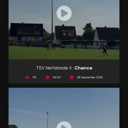
TSV Nettelrede II :
Chance
161
64:04
28 September 2025