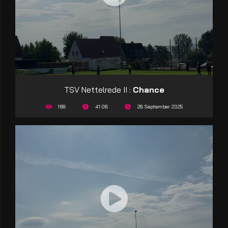
TSV Nettelrede II :
Chance
168
41:08
28 September 2025