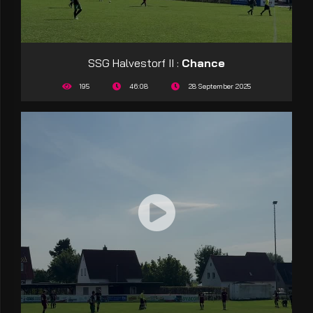
SSG Halvestorf II :
Chance
195
46:08
28 September 2025