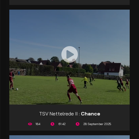
TSV Nettelrede II :
Chance
184
61:42
28 September 2025