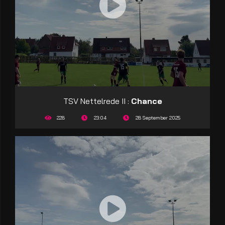
TSV Nettelrede II :
Chance
228
23:04
28 September 2025