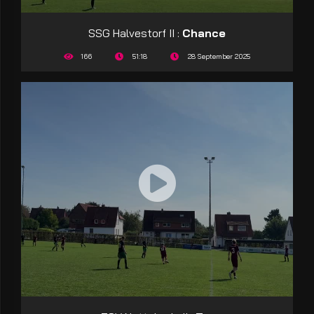
SSG Halvestorf II :
Chance
166
51:18
28 September 2025