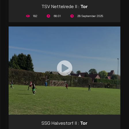
TSV Nettelrede II :
Tor
182
68:01
28 September 2025
SSG Halvestorf II :
Tor