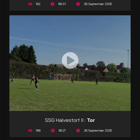
182
68:01
28 September 2025
SSG Halvestorf II :
Tor
188
69:27
28 September 2025