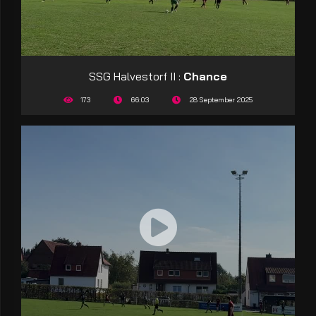
SSG Halvestorf II :
Chance
173
66:03
28 September 2025