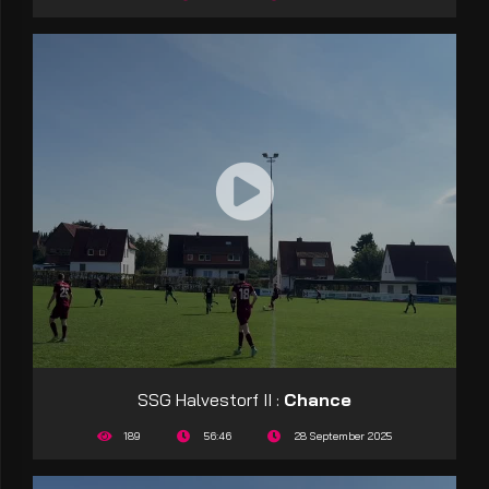
SSG Halvestorf II :
Chance
189
56:46
28 September 2025