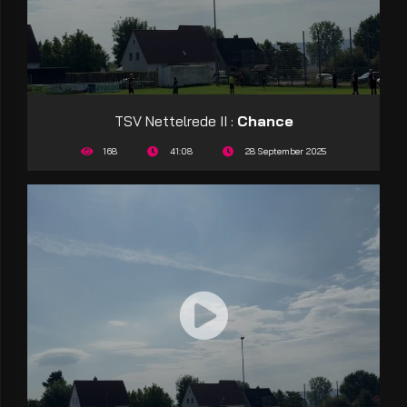
TSV Nettelrede II :
Chance
168
41:08
28 September 2025