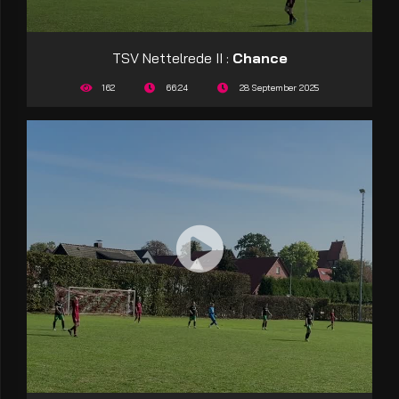
TSV Nettelrede II :
Chance
162
66:24
28 September 2025