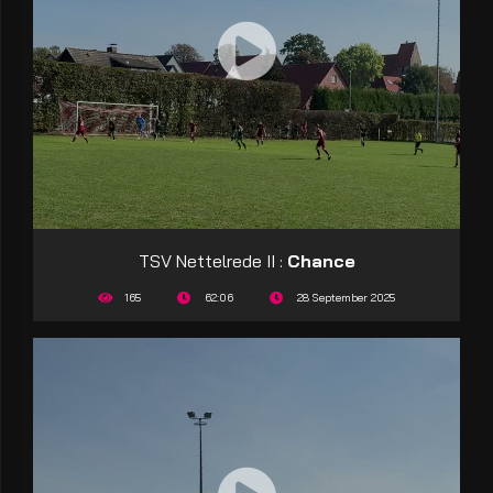
TSV Nettelrede II :
Chance
165
62:06
28 September 2025