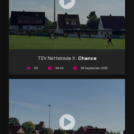
TSV Nettelrede II :
Chance
161
64:04
28 September 2025