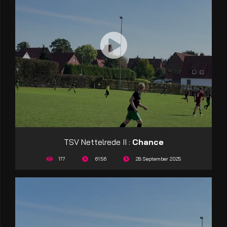
TSV Nettelrede II :
Chance
177
61:56
28 September 2025