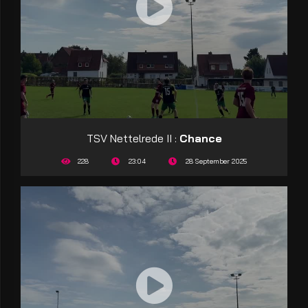
TSV Nettelrede II :
Chance
228
23:04
28 September 2025