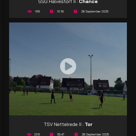
SSG Halvestorf II :
Chance
166
51:18
28 September 2025
TSV Nettelrede II :
Tor
206
55:47
28 September 2025