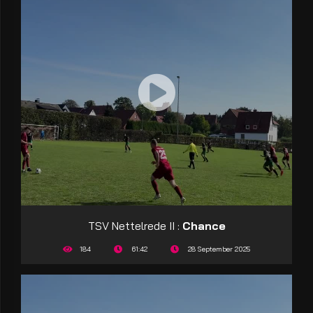
TSV Nettelrede II :
Chance
184
61:42
28 September 2025