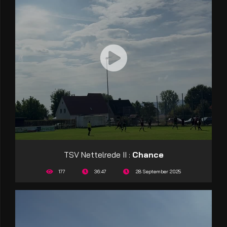
TSV Nettelrede II :
Chance
177
36:47
28 September 2025