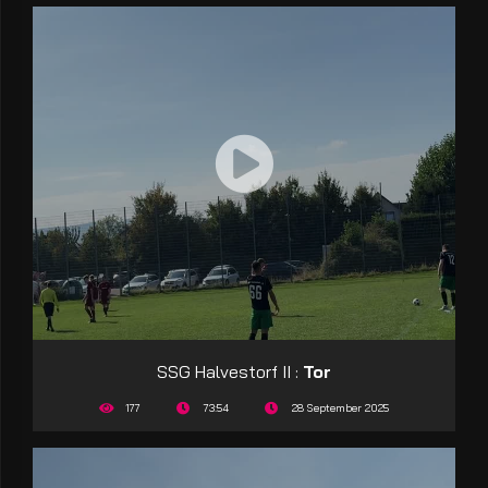
SSG Halvestorf II :
Tor
177
73:54
28 September 2025