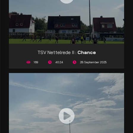
TSV Nettelrede II :
Chance
169
40:24
28 September 2025