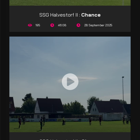
SSG Halvestorf II :
Chance
195
46:08
28 September 2025