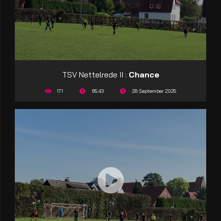
TSV Nettelrede II :
Chance
171
65:43
28 September 2025