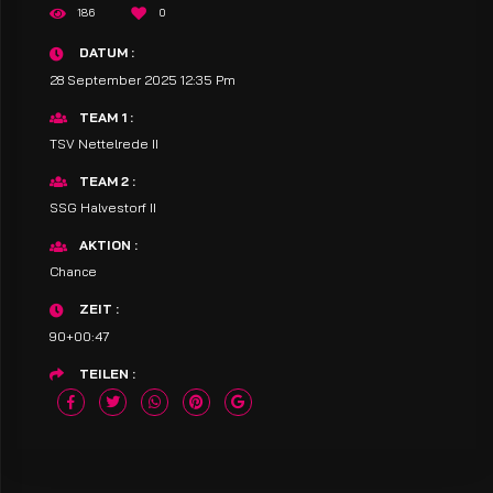
186
0
DATUM
28 September 2025 12:35 Pm
TEAM 1
TSV Nettelrede II
TEAM 2
SSG Halvestorf II
AKTION
Chance
ZEIT
90+00:47
TEILEN