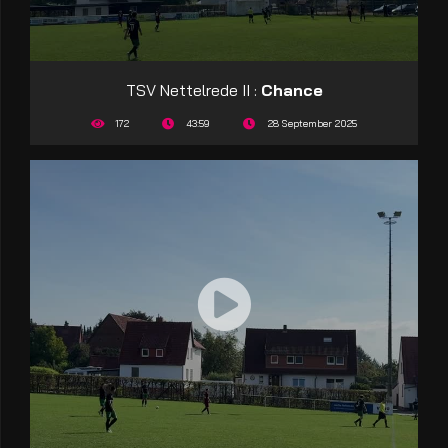
TSV Nettelrede II :
Chance
172
43:59
28 September 2025