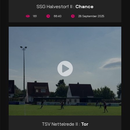
SSG Halvestorf II :
Chance
161
66:40
28 September 2025
TSV Nettelrede II :
Tor