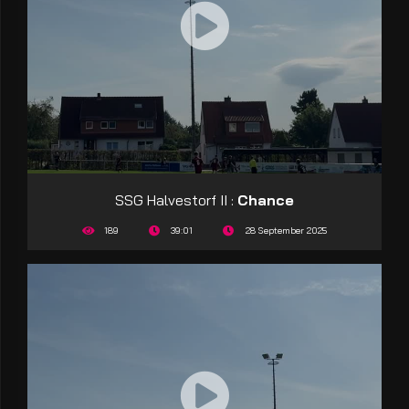
SSG Halvestorf II :
Chance
189
39:01
28 September 2025