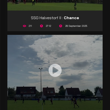
SSG Halvestorf II :
Chance
211
27:12
28 September 2025