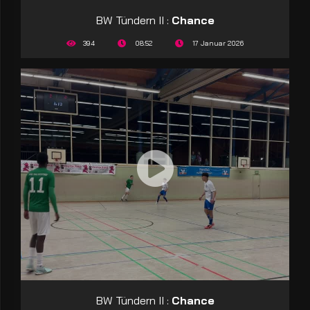
BW Tündern II :
Chance
394
08:52
17 Januar 2026
BW Tündern II :
Chance