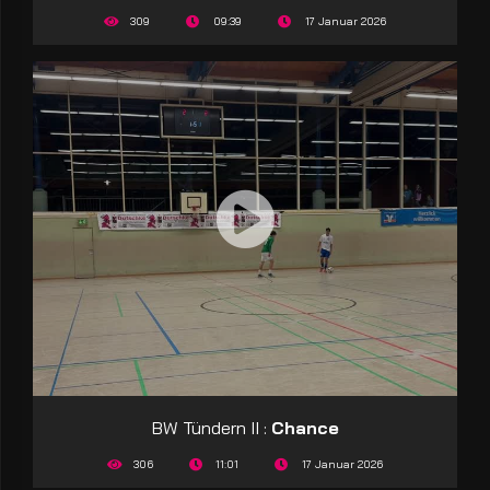
309
09:39
17 Januar 2026
BW Tündern II :
Chance
306
11:01
17 Januar 2026