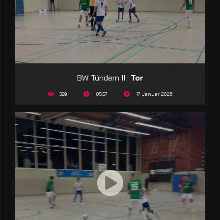
BW Tündern II :
Tor
329
05:57
17 Januar 2026