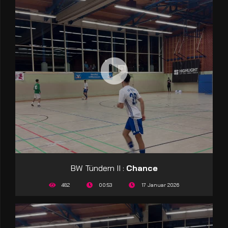
BW Tündern II :
Chance
482
00:53
17 Januar 2026