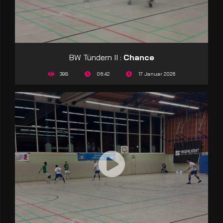
BW Tündern II :
Chance
398
06:42
17 Januar 2026