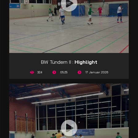
BW Tündern II :
Highlight
324
05:25
17 Januar 2026