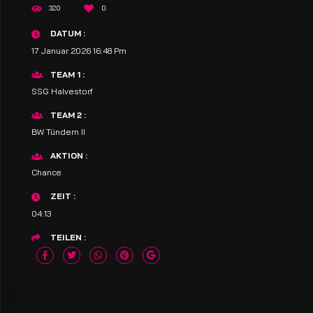
320
0
DATUM
17 Januar 2026 16:48 Pm
TEAM 1
SSG Halvestorf
TEAM 2
BW Tündern II
AKTION
Chance
ZEIT
04:13
TEILEN