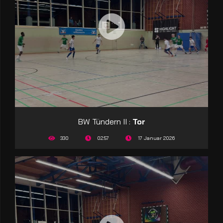
BW Tündern II :
Tor
330
02:57
17 Januar 2026