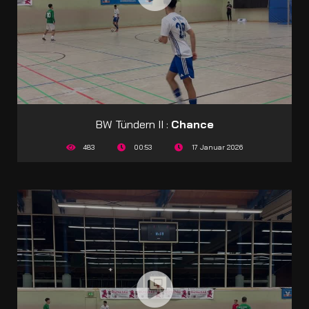
BW Tündern II :
Chance
483
00:53
17 Januar 2026