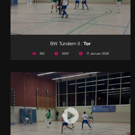
BW Tündern II :
Tor
330
05:57
17 Januar 2026