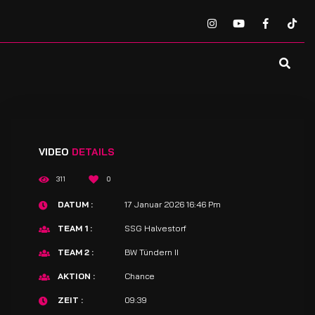
VIDEO
DETAILS
311
0
DATUM
17 Januar 2026 16:46 Pm
TEAM 1
SSG Halvestorf
TEAM 2
BW Tündern II
AKTION
Chance
ZEIT
09:39