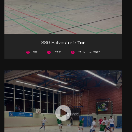
SSG Halvestorf :
Tor
337
07:51
17 Januar 2026