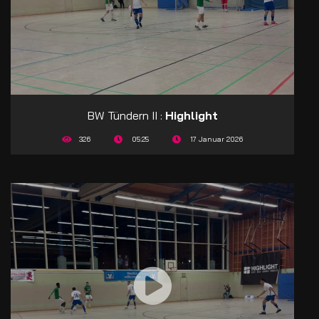
BW Tündern II :
Highlight
326
05:25
17 Januar 2026