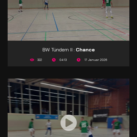
BW Tündern II :
Chance
322
04:13
17 Januar 2026