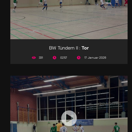
BW Tündern II :
Tor
331
02:57
17 Januar 2026