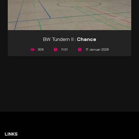
BW Tündern II :
Chance
306
11:01
17 Januar 2026
LINKS