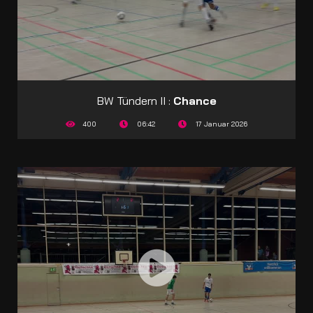
BW Tündern II :
Chance
400
06:42
17 Januar 2026