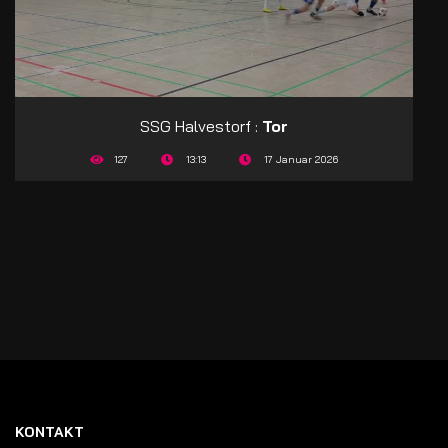
SSG Halvestorf :
Tor
127
13:13
17 Januar 2026
KONTAKT