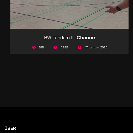
BW Tündern II :
Chance
395
08:52
17 Januar 2026
ÜBER