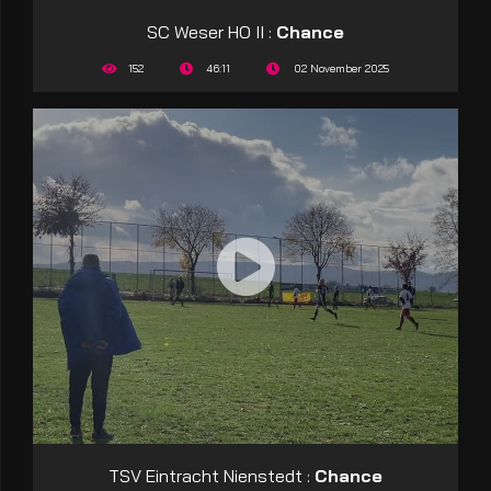
SC Weser HO II :
Chance
152
46:11
02 November 2025
TSV Eintracht Nienstedt :
Chance