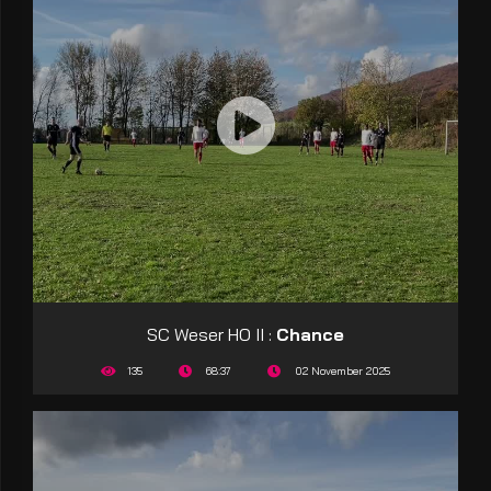
SC Weser HO II :
Chance
135
68:37
02 November 2025