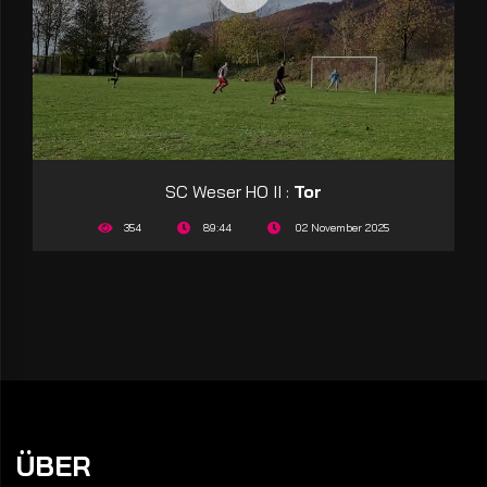
SC Weser HO II :
Tor
354
89:44
02 November 2025
ÜBER