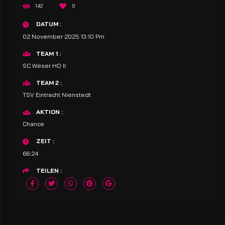
142
0
DATUM
02 November 2025 13:10 Pm
TEAM 1
SC Weser HO II
TEAM 2
TSV Eintracht Nienstedt
AKTION
Chance
ZEIT
66:24
TEILEN