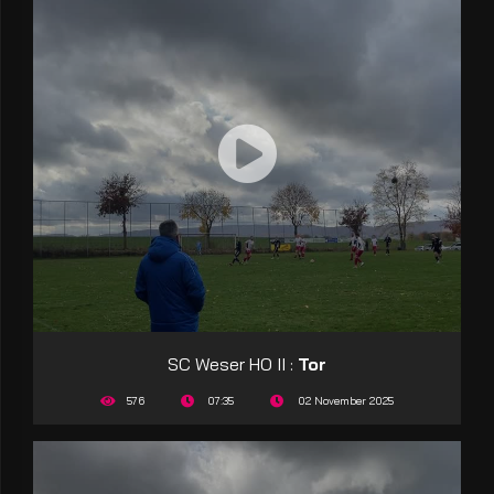
SC Weser HO II :
Tor
576
07:35
02 November 2025