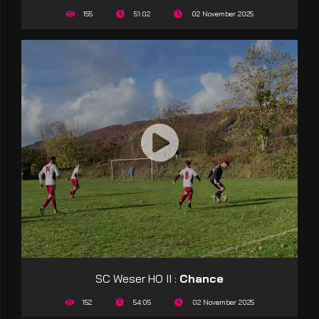
155
51:02
02 November 2025
SC Weser HO II :
Chance
152
54:05
02 November 2025