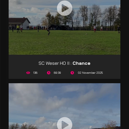
SC Weser HO II :
Chance
138
89:39
02 November 2025