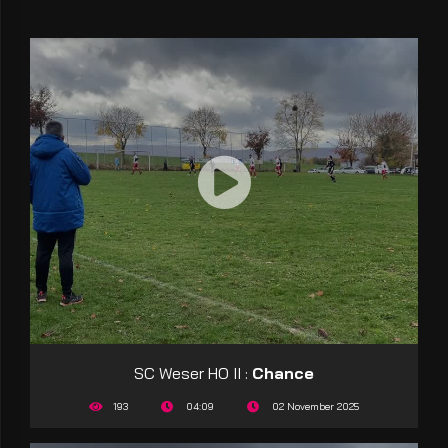
SC Weser HO II :
Chance
193
04:09
02 November 2025