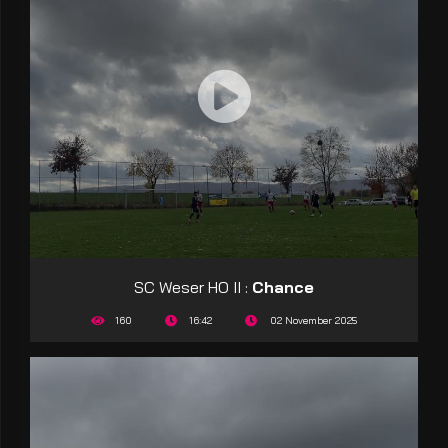
SC Weser HO II :
Chance
160
16:42
02 November 2025