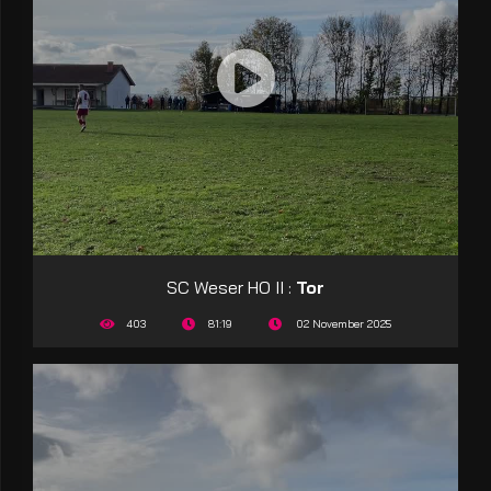
SC Weser HO II :
Tor
403
81:19
02 November 2025