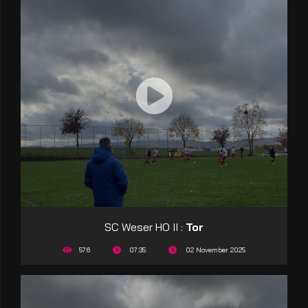
SC Weser HO II :
Tor
576
07:35
02 November 2025