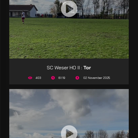
SC Weser HO II :
Tor
403
81:19
02 November 2025