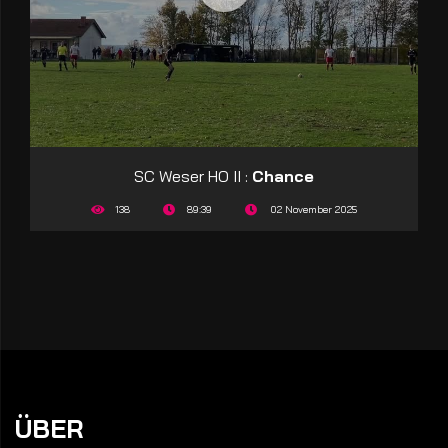
SC Weser HO II :
Chance
138
89:39
02 November 2025
ÜBER