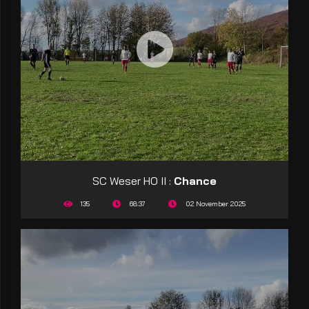
SC Weser HO II :
Chance
135
68:37
02 November 2025