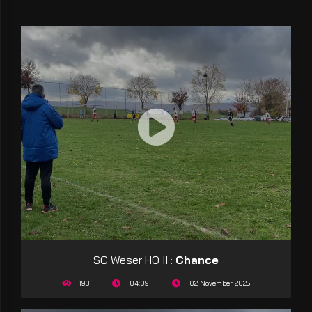
SC Weser HO II :
Chance
193
04:09
02 November 2025