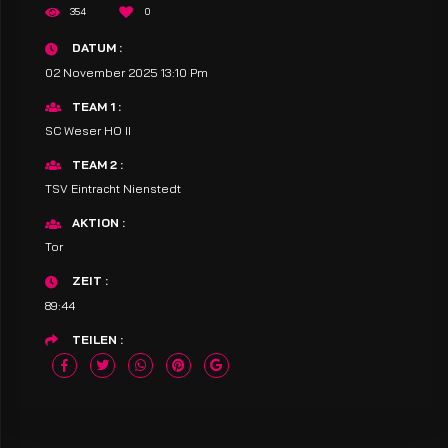
354
0
DATUM
02 November 2025 13:10 Pm
TEAM 1
SC Weser HO II
TEAM 2
TSV Eintracht Nienstedt
AKTION
Tor
ZEIT
89:44
TEILEN