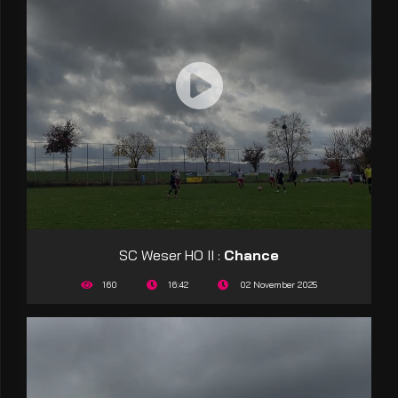
SC Weser HO II :
Chance
160
16:42
02 November 2025