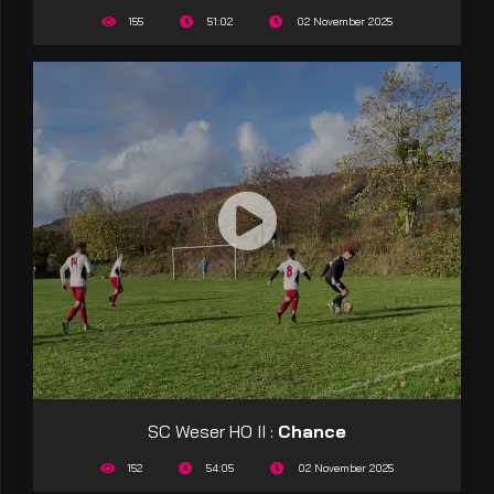
155
51:02
02 November 2025
SC Weser HO II :
Chance
152
54:05
02 November 2025