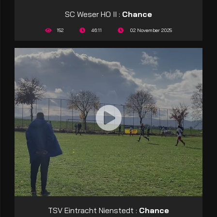
SC Weser HO II :
Chance
152
46:11
02 November 2025
TSV Eintracht Nienstedt :
Chance