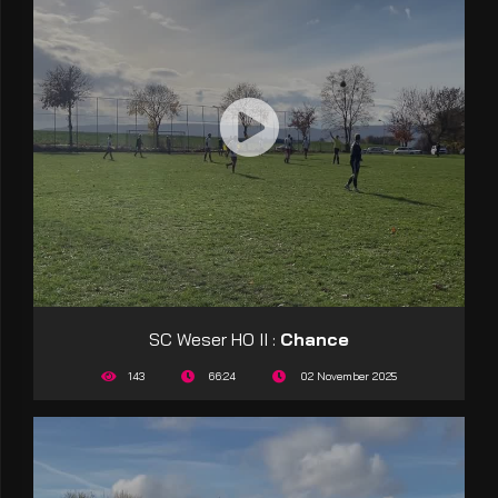
SC Weser HO II :
Chance
143
66:24
02 November 2025