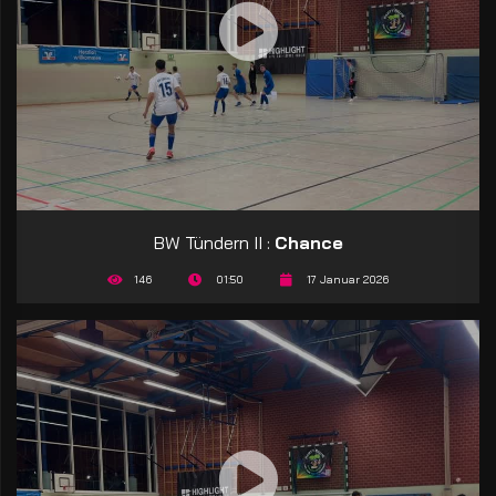
BW Tündern II :
Chance
146
01:50
17 Januar 2026