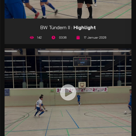
BW Tündern II :
Highlight
142
03:36
17 Januar 2026