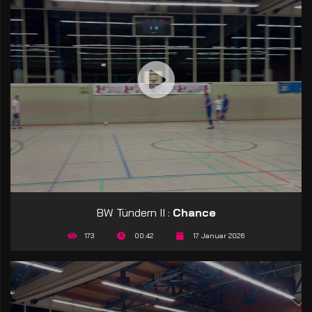
BW Tündern II :
Chance
173
00:42
17 Januar 2026