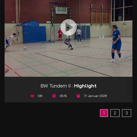
BW Tündern II :
Highlight
136
05:15
17 Januar 2026
1
2
3