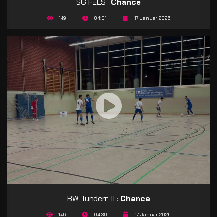
SG FELS :
Chance
149
04:01
17 Januar 2026
BW Tündern II :
Chance
146
04:30
17 Januar 2026