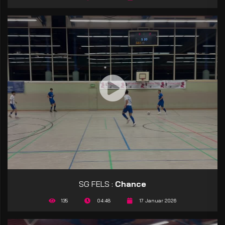
SG FELS :
Chance
135
04:48
17 Januar 2026