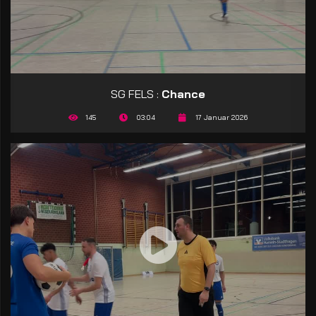
SG FELS :
Chance
145
03:04
17 Januar 2026