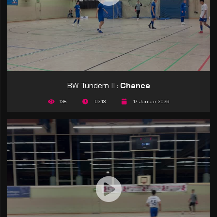
BW Tündern II :
Chance
135
02:13
17 Januar 2026