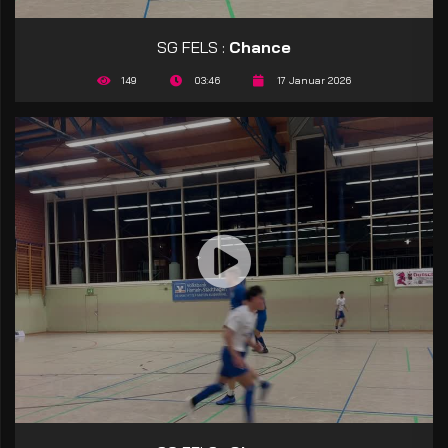
SG FELS :
Chance
149
03:46
17 Januar 2026