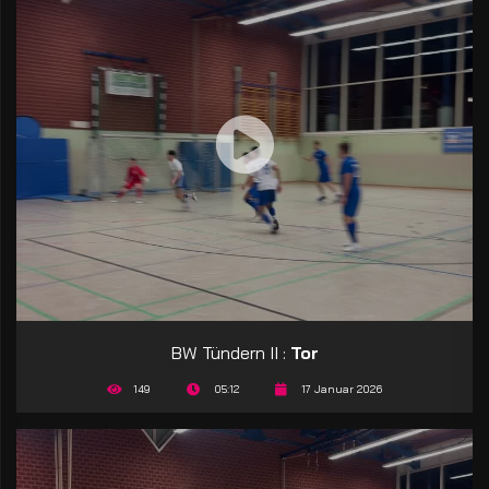
BW Tündern II :
Tor
149
05:12
17 Januar 2026