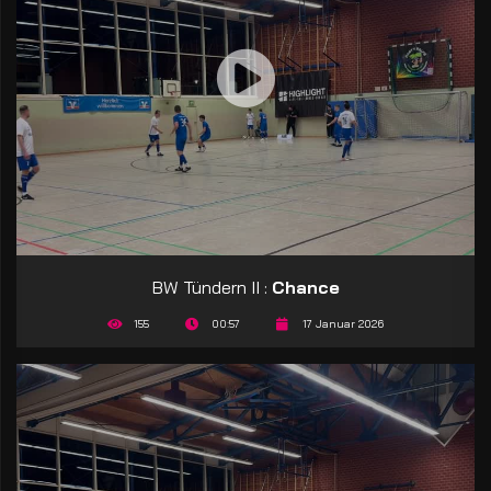
BW Tündern II :
Chance
155
00:57
17 Januar 2026