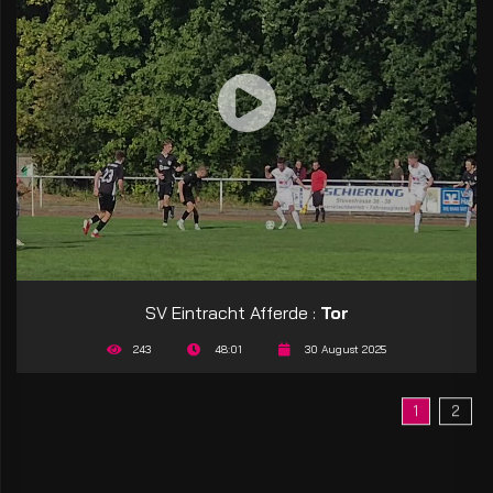
SV Eintracht Afferde :
Tor
243
48:01
30 August 2025
1
2