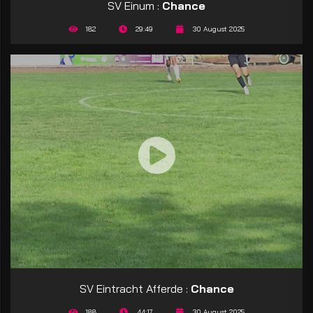
SV Einum :
Chance
182
29:49
30 August 2025
SV Eintracht Afferde :
Chance
188
44:17
30 August 2025