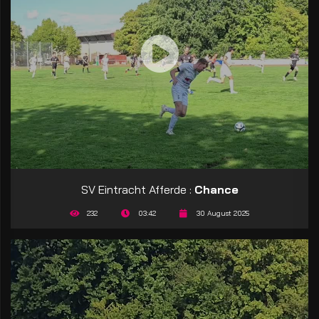
SV Eintracht Afferde :
Chance
232
03:42
30 August 2025