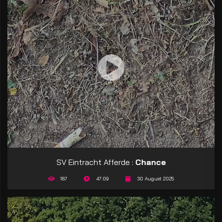
SV Eintracht Afferde :
Chance
187
47:09
30 August 2025