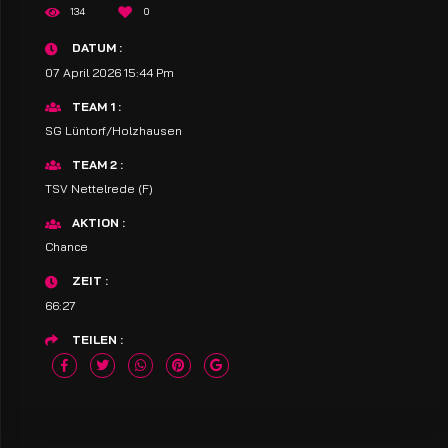
134
0
DATUM
07 April 2026 15:44 Pm
TEAM 1
SG Lüntorf/Holzhausen
TEAM 2
TSV Nettelrede (F)
AKTION
Chance
ZEIT
66:27
TEILEN