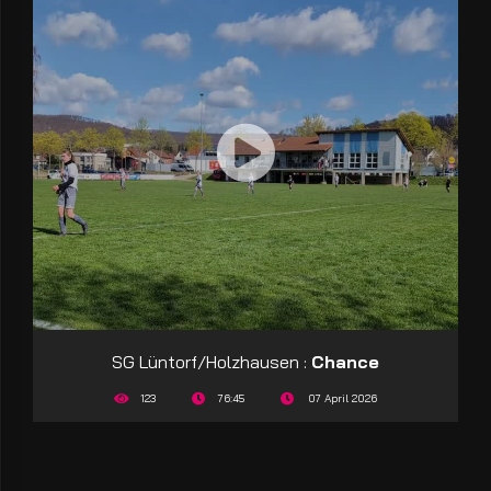
SG Lüntorf/Holzhausen :
Chance
123
76:45
07 April 2026