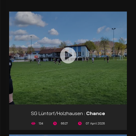
SG Lüntorf/Holzhausen :
Chance
134
66:27
07 April 2026