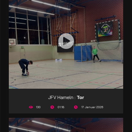
JFV Hameln :
Tor
130
01:18
17 Januar 2026